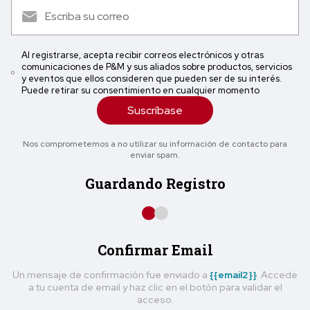
Al registrarse, acepta recibir correos electrónicos y otras
comunicaciones de P&M y sus aliados sobre productos, servicios
y eventos que ellos consideren que pueden ser de su interés.
Puede retirar su consentimiento en cualquier momento
Suscríbase
Nos comprometemos a no utilizar su información de contacto para
enviar spam.
Guardando Registro
Confirmar Email
Un mensaje de confirmación fue enviado a
{{email2}}
. Accede
a tu cuenta de email y haz clic en el botón para validar el
acceso.