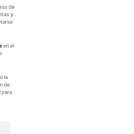
ceso de
ntas y
ptarse
e
en el
s
ó la
ón de
l para