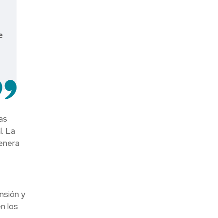
e
as
. La
genera
nsión y
n los