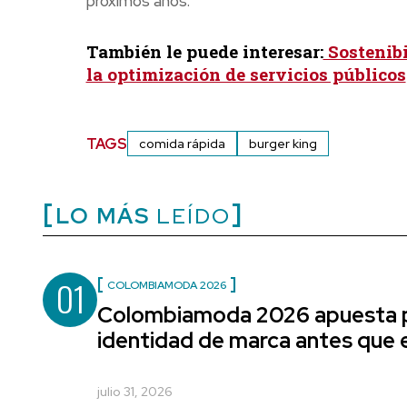
próximos años.
También le puede interesar:
Sostenibi
la optimización de servicios públicos
TAGS
comida rápida
burger king
LO MÁS
LEÍDO
01
COLOMBIAMODA 2026
Colombiamoda 2026 apuesta p
identidad de marca antes que e
julio 31, 2026