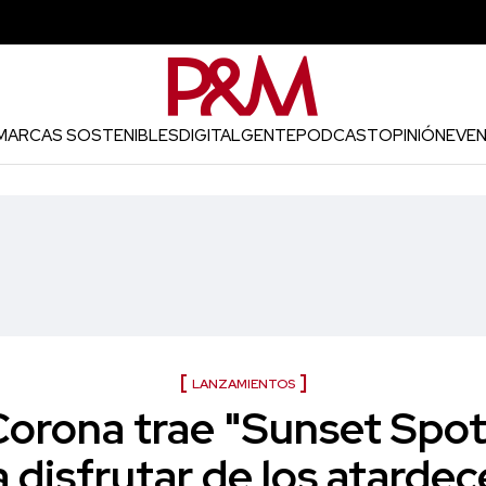
MARCAS SOSTENIBLES
DIGITAL
GENTE
PODCAST
OPINIÓN
EVE
LANZAMIENTOS
orona trae "Sunset Spots
a disfrutar de los atardec