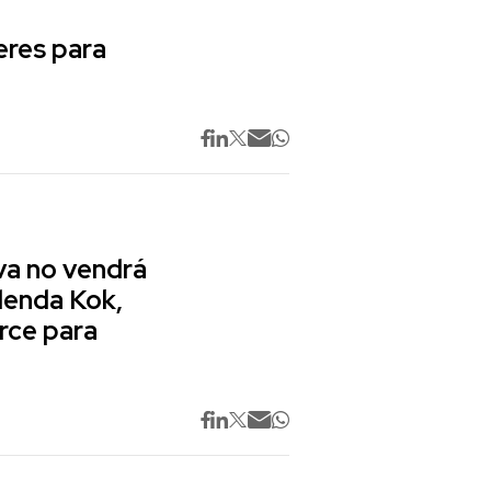
res para
va no vendrá
lenda Kok,
rce para