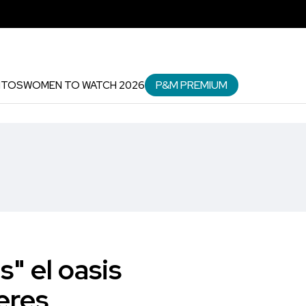
P&M PREMIUM
NTOS
WOMEN TO WATCH 2026
" el oasis
eres