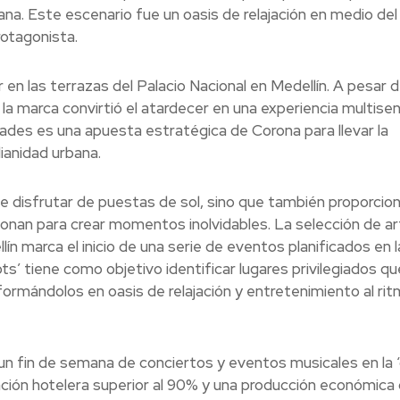
bana. Este escenario fue un oasis de relajación en medio del
rotagonista.
en las terrazas del Palacio Nacional en Medellín. A pesar d
la marca convirtió el atardecer en una experiencia multisens
udades es una apuesta estratégica de Corona para llevar la
dianidad urbana.
e disfrutar de puestas de sol, sino que también proporcio
ionan para crear momentos inolvidables. La selección de ar
n marca el inicio de una serie de eventos planificados en l
s’ tiene como objetivo identificar lugares privilegiados qu
sformándolos en oasis de relajación y entretenimiento al ri
un fin de semana de conciertos y eventos musicales en la 
ación hotelera superior al 90% y una producción económica