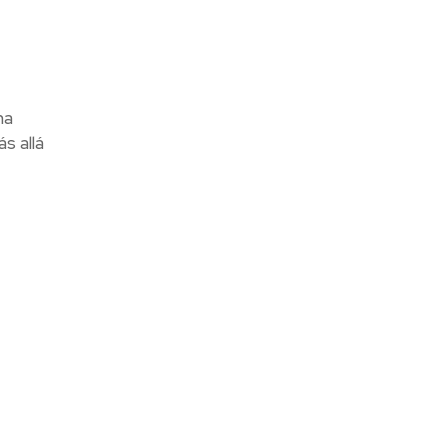
ha
s allá