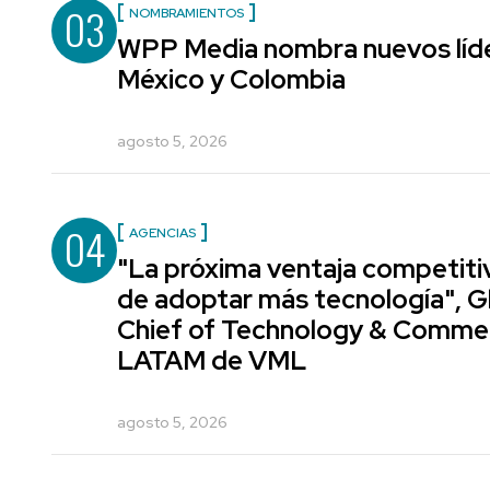
03
NOMBRAMIENTOS
WPP Media nombra nuevos líde
México y Colombia
agosto 5, 2026
04
AGENCIAS
"La próxima ventaja competiti
de adoptar más tecnología", G
Chief of Technology & Comme
LATAM de VML
agosto 5, 2026