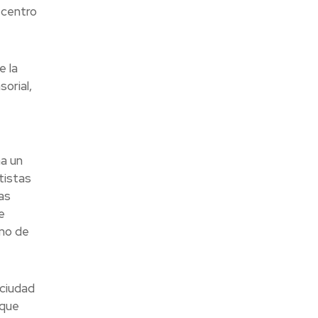
 centro
e la
orial,
na un
tistas
as
e
tmo de
‘ciudad
 que