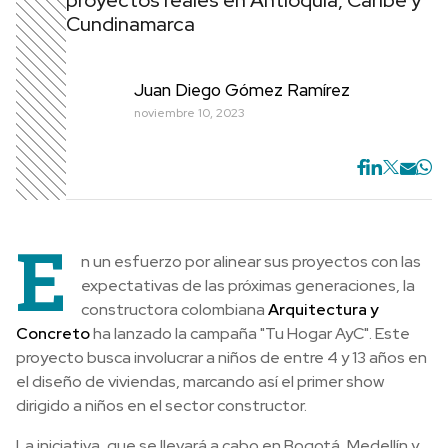
proyectos reales en Antioquia, Caribe y
Cundinamarca
Juan Diego Gómez Ramírez
noviembre 10, 2023
E
n un esfuerzo por alinear sus proyectos con las
expectativas de las próximas generaciones, la
constructora colombiana
Arquitectura y
Concreto
ha lanzado la campaña "Tu Hogar AyC". Este
proyecto busca involucrar a niños de entre 4 y 13 años en
el diseño de viviendas, marcando así el primer show
dirigido a niños en el sector constructor.
La iniciativa, que se llevará a cabo en Bogotá, Medellín y