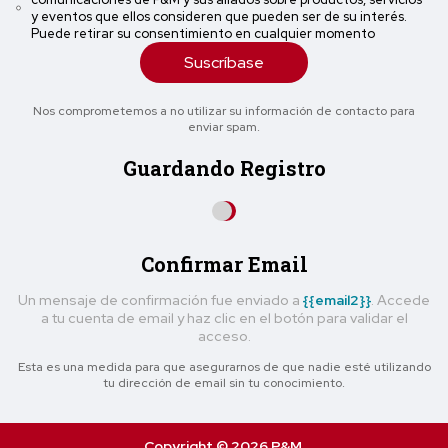
y eventos que ellos consideren que pueden ser de su interés.
Puede retirar su consentimiento en cualquier momento
Suscríbase
Nos comprometemos a no utilizar su información de contacto para
enviar spam.
Guardando Registro
Confirmar Email
Un mensaje de confirmación fue enviado a
{{email2}}
. Accede
a tu cuenta de email y haz clic en el botón para validar el
acceso.
Esta es una medida para que asegurarnos de que nadie esté utilizando
tu dirección de email sin tu conocimiento.
Copyright © 2026 P&M.