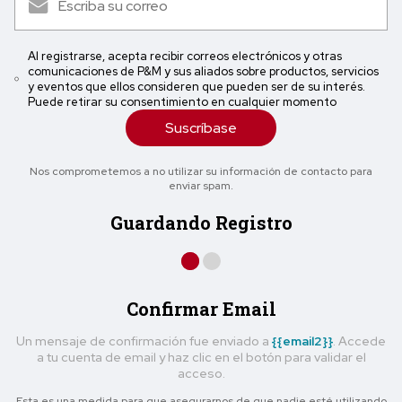
Al registrarse, acepta recibir correos electrónicos y otras
comunicaciones de P&M y sus aliados sobre productos, servicios
y eventos que ellos consideren que pueden ser de su interés.
Puede retirar su consentimiento en cualquier momento
Suscríbase
Nos comprometemos a no utilizar su información de contacto para
enviar spam.
Guardando Registro
Confirmar Email
Un mensaje de confirmación fue enviado a
{{email2}}
. Accede
a tu cuenta de email y haz clic en el botón para validar el
acceso.
Esta es una medida para que asegurarnos de que nadie esté utilizando