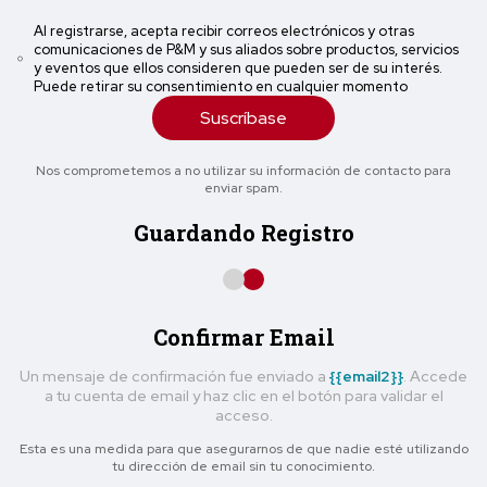
Al registrarse, acepta recibir correos electrónicos y otras
comunicaciones de P&M y sus aliados sobre productos, servicios
y eventos que ellos consideren que pueden ser de su interés.
Puede retirar su consentimiento en cualquier momento
Suscríbase
Nos comprometemos a no utilizar su información de contacto para
enviar spam.
Guardando Registro
Confirmar Email
Un mensaje de confirmación fue enviado a
{{email2}}
. Accede
a tu cuenta de email y haz clic en el botón para validar el
acceso.
Esta es una medida para que asegurarnos de que nadie esté utilizando
tu dirección de email sin tu conocimiento.