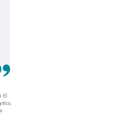
). El
ytics
,
a