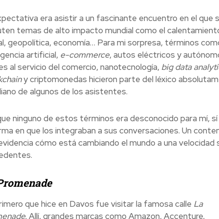
xpectativa era asistir a un fascinante encuentro en el que 
uten temas de alto impacto mundial como el calentamient
al, geopolítica, economía… Para mi sorpresa, términos com
igencia artificial,
e-commerce
, autos eléctricos y autónom
es al servicio del comercio, nanotecnología,
big data analyti
kchain
y criptomonedas hicieron parte del léxico absoluta
diano de algunos de los asistentes.
ue ninguno de estos términos era desconocido para mí, sí 
orma en que los integraban a sus conversaciones. Un conte
evidencia cómo está cambiando el mundo a una velocidad s
edentes.
Promenade
rimero que hice en Davos fue visitar la famosa calle
La
menade.
Allí, grandes marcas como Amazon, Accenture,