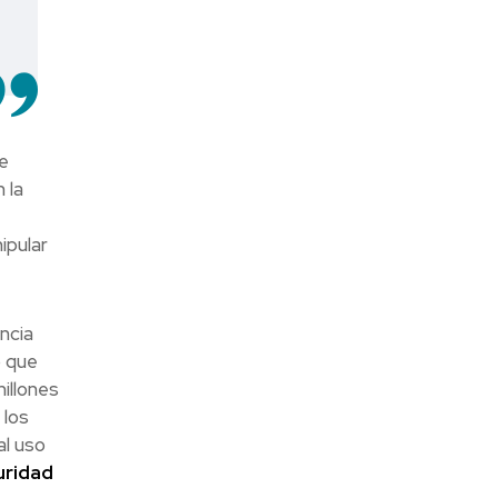
e
 la
ipular
ncia
ó que
illones
 los
al uso
uridad