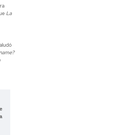
ra
que
La
aludó
 name?
e
e
a