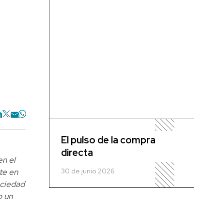
El pulso de la compra
directa
en el
30 de junio 2026
te en
ociedad
o un