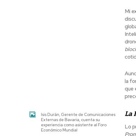
Mi e
disc
glob
Intel
dron
bloc
coti
Aunq
la f
que 
prec
La 
Isis Durán, Gerente de Comunicaciones
Externas de Bavaria, cuenta su
experiencia como asistente al Foro
Lo p
Económico Mundial
Pro