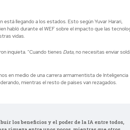
n está llegando a los estados. Esto según Yuvar Harari,
uien habló durante el WEF sobre el impacto que las tecnolo
stras vidas.
ron inquieta. “Cuando tienes
Data
, no necesitas enviar sol
imos en medio de una carrera armamentista de Inteligencia
 liderando, mientras el resto de países van rezagados.
ir los beneficios y el poder de la IA entre todos,
a riqueza entre unos pocos, mientras que otros