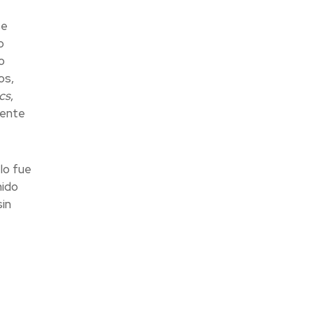
se
o
o
os,
cs
,
mente
lo fue
nido
in