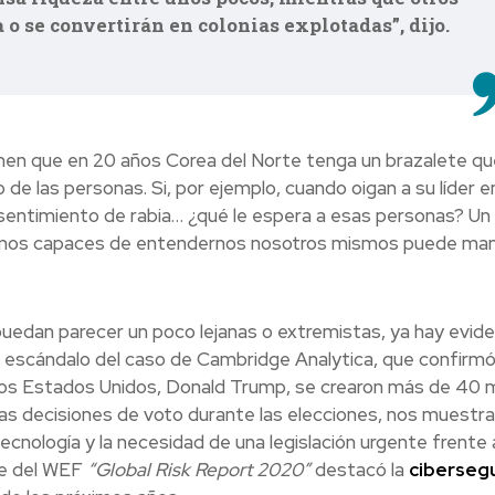
 o se convertirán en colonias explotadas”, dijo.
aginen que en 20 años Corea del Norte tenga un brazalete qu
 de las personas. Si, por ejemplo, cuando oigan a su líder en
 sentimiento de rabia… ¿qué le espera a esas personas? Un
omos capaces de entendernos nosotros mismos puede man
puedan parecer un poco lejanas o extremistas, ya hay evide
do escándalo del caso de Cambridge Analytica, que confirm
los Estados Unidos, Donald Trump, se crearon más de 40 m
 las decisiones de voto durante las elecciones, nos muestra
cnología y la necesidad de una legislación urgente frente 
me del WEF
“Global Risk
Report 2020”
destacó la
ciberseg