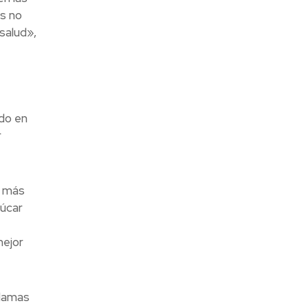
s no
salud»,
ado en
r
r más
zúcar
mejor
clamas