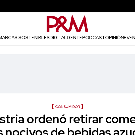
MARCAS SOSTENIBLES
DIGITAL
GENTE
PODCAST
OPINIÓN
EVE
CONSUMIDOR
tria ordenó retirar come
s nocivos de bebidas azu