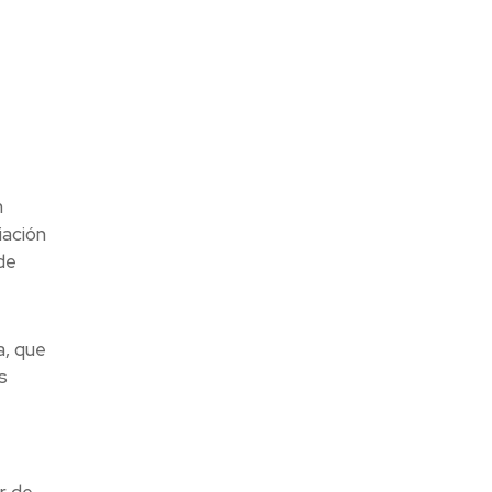
n
iación
de
a, que
s
r de