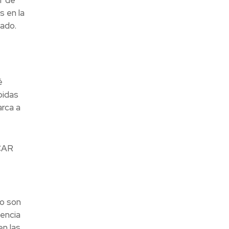
s en la
ado.
é
bidas
arca a
UCAR
mo son
dencia
en las