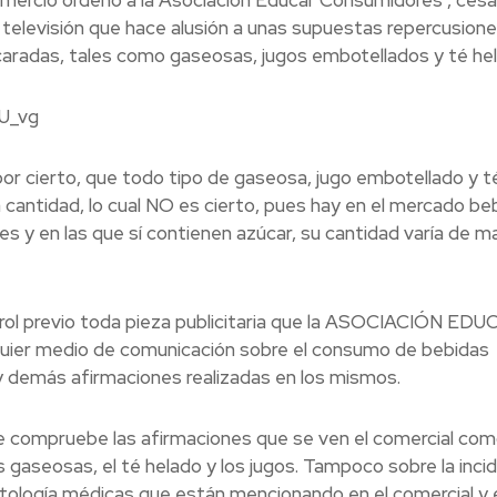
 televisión que hace alusión a unas supuestas repercusione
aradas, tales como gaseosas, jugos embotellados y té hel
U_vg
por cierto, que todo tipo de gaseosa, jugo embotellado y t
cantidad, lo cual NO es cierto, pues hay en el mercado be
s y en las que sí contienen azúcar, su cantidad varía de m
rol previo toda pieza publicitaria que la ASOCIACIÓN ED
ier medio de comunicación sobre el consumo de bebidas
 demás afirmaciones realizadas en los mismos.
ue compruebe las afirmaciones que se ven el comercial co
 gaseosas, el té helado y los jugos. Tampoco sobre la inci
patología médicas que están mencionando en el comercial y 