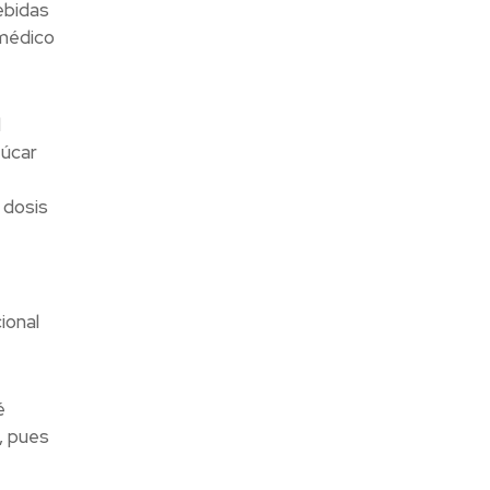
ebidas
 médico
l
zúcar
 dosis
ional
é
, pues