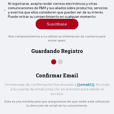
Al registrarse, acepta recibir correos electrónicos y otras
comunicaciones de P&M y sus aliados sobre productos, servicios
y eventos que ellos consideren que pueden ser de su interés.
Puede retirar su consentimiento en cualquier momento
Suscríbase
Nos comprometemos a no utilizar su información de contacto para
enviar spam.
Guardando Registro
Confirmar Email
Un mensaje de confirmación fue enviado a
{{email2}}
. Accede
a tu cuenta de email y haz clic en el botón para validar el
acceso.
Esta es una medida para que asegurarnos de que nadie esté utilizando
tu dirección de email sin tu conocimiento.