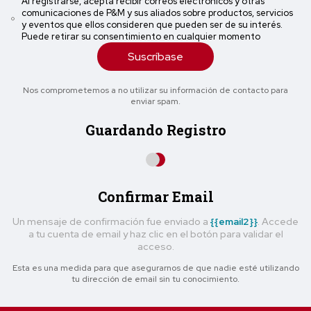
Al registrarse, acepta recibir correos electrónicos y otras
comunicaciones de P&M y sus aliados sobre productos, servicios
y eventos que ellos consideren que pueden ser de su interés.
Puede retirar su consentimiento en cualquier momento
Suscríbase
Nos comprometemos a no utilizar su información de contacto para
enviar spam.
Guardando Registro
Confirmar Email
Un mensaje de confirmación fue enviado a
{{email2}}
. Accede
a tu cuenta de email y haz clic en el botón para validar el
acceso.
Esta es una medida para que asegurarnos de que nadie esté utilizando
tu dirección de email sin tu conocimiento.