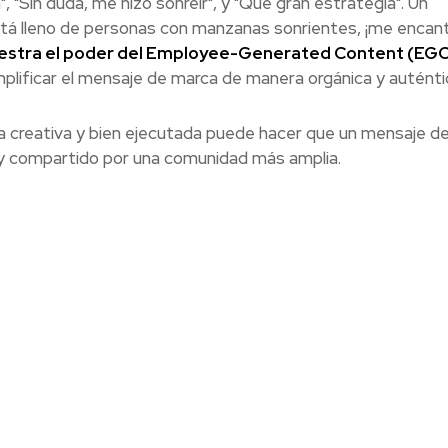
 "Sin duda, me hizo sonreír", y "Qué gran estrategia". Un
stá lleno de personas con manzanas sonrientes, ¡me encant
stra el poder del Employee-Generated Content (EGC
lificar el mensaje de marca de manera orgánica y auténti
 creativa y bien ejecutada puede hacer que un mensaje d
 y compartido por una comunidad más amplia.