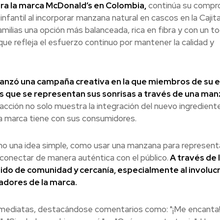
ra la marca McDonald’s en Colombia,
continúa su compr
nfantil al incorporar manzana natural en cascos en la Cajita 
amilias una opción más balanceada, rica en fibra y con un t
que refleja el esfuerzo continuo por mantener la calidad y
lanzó una campaña creativa en la que miembros de su 
as que se representan sus sonrisas a través de una ma
cción no solo muestra la integración del nuevo ingrediente
la marca tiene con sus consumidores.
mo una idea simple, como usar una manzana para represent
 conectar de manera auténtica con el público.
A través de 
do de comunidad y cercanía, especialmente al involucr
dores de la marca.
inmediatas, destacándose comentarios como: "¡Me encanta