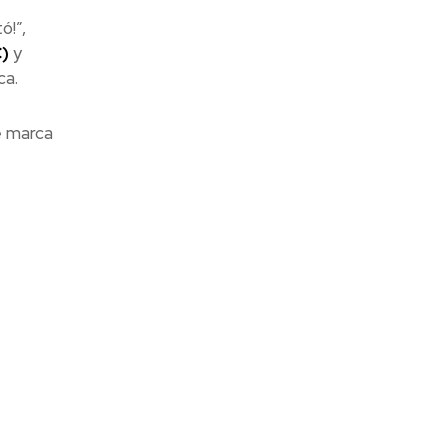
ó!”,
)
y
ca.
e marca