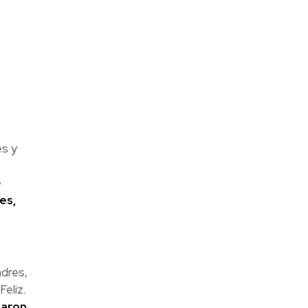
es y
e
es,
adres,
eliz.
maron