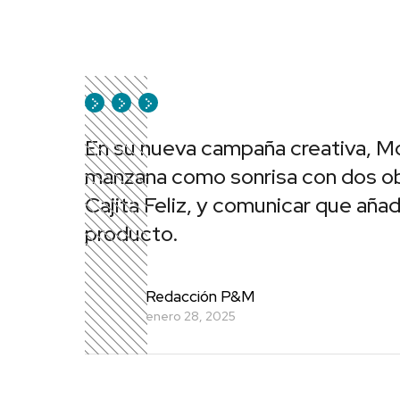
En su nueva campaña creativa, Mc
manzana como sonrisa con dos obje
Cajita Feliz, y comunicar que aña
producto.
Redacción P&M
enero 28, 2025