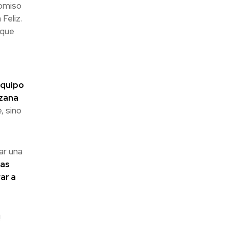
omiso
Feliz.
oque
equipo
nzana
, sino
ar una
las
ar a
!