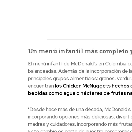
Un menú infantil más completo y
El menú infantil de McDonald’s en Colombia c
balanceadas. Además de la incorporación de l
principales grupos alimenticios: granos, verdu
encuentran
los Chicken McNuggets hechos c
bebidas como agua o néctares de frutas na
"Desde hace más de una década, McDonald’s ha
incorporando opciones más deliciosas, divert
madres y cuidadores, incorporando más frutas 
Este cambio es parte de nuestro compromiso 