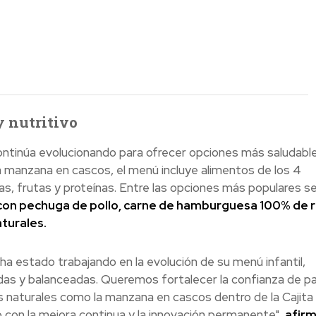
 nutritivo
ontinúa evolucionando para ofrecer opciones más saludabl
a manzana en cascos, el menú incluye alimentos de los 4
ras, frutas y proteínas. Entre las opciones más populares s
on pechuga de pollo, carne de hamburguesa 100% de r
turales.
 estado trabajando en la evolución de su menú infantil,
idas y balanceadas. Queremos fortalecer la confianza de p
naturales como la manzana en cascos dentro de la Cajita F
con la mejora continua y la innovación permanente",
afir