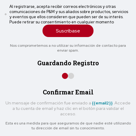
Al registrarse, acepta recibir correos electrónicos y otras
comunicaciones de P&M y sus aliados sobre productos, servicios
y eventos que ellos consideren que pueden ser de su interés.
Puede retirar su consentimiento en cualquier momento
Suscríbase
Nos comprometemos a no utilizar su información de contacto para
enviar spam.
Guardando Registro
Confirmar Email
Un mensaje de confirmación fue enviado a
{{email2}}
. Accede
a tu cuenta de email y haz clic en el botón para validar el
acceso.
Esta es una medida para que asegurarnos de que nadie esté utilizando
tu dirección de email sin tu conocimiento.