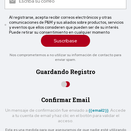
Al registrarse, acepta recibir correos electrónicos y otras
comunicaciones de P&M y sus aliados sobre productos, servicios
y eventos que ellos consideren que pueden ser de su interés.
Puede retirar su consentimiento en cualquier momento
Suscríbase
Nos comprometemos a no utilizar su información de contacto para
enviar spam.
Guardando Registro
Confirmar Email
Un mensaje de confirmación fue enviado a
{{email2}}
. Accede
a tu cuenta de email y haz clic en el botón para validar el
acceso.
Esta es una medida para que asegurarnos de que nadie esté utilizando