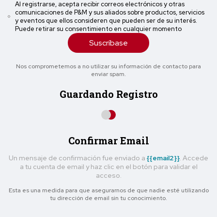
Al registrarse, acepta recibir correos electrónicos y otras
comunicaciones de P&M y sus aliados sobre productos, servicios
y eventos que ellos consideren que pueden ser de su interés.
Puede retirar su consentimiento en cualquier momento
Suscríbase
Nos comprometemos a no utilizar su información de contacto para
enviar spam.
Guardando Registro
Confirmar Email
Un mensaje de confirmación fue enviado a
{{email2}}
. Accede
a tu cuenta de email y haz clic en el botón para validar el
acceso.
Esta es una medida para que asegurarnos de que nadie esté utilizando
tu dirección de email sin tu conocimiento.