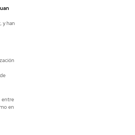
Juan
, y han
ización
 de
, entre
smo en