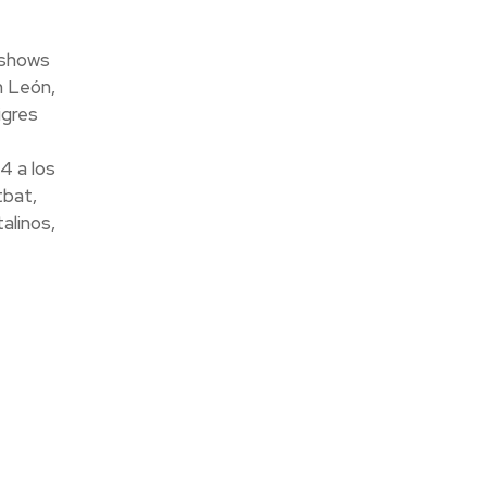
 shows
n León,
igres
4 a los
tbat,
alinos,