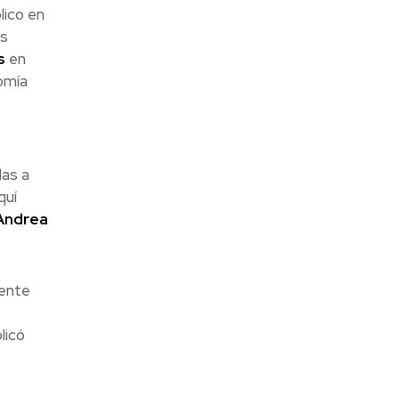
lico en
as
s
en
omía
das a
quí
Andrea
mente
licó