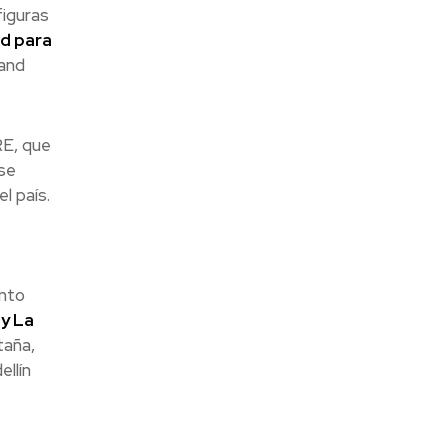
figuras
ad para
 and
E, que
 se
l país.
ento
 y La
taña,
llín