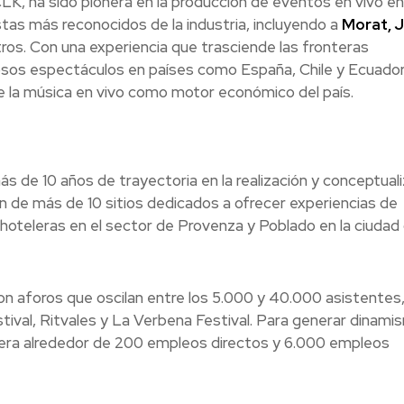
LK, ha sido pionera en la producción de eventos en vivo en
stas más reconocidos de la industria, incluyendo a
Morat, 
tros. Con una experiencia que trasciende las fronteras
osos espectáculos en países como España, Chile y Ecuador
de la música en vivo como motor económico del país.
s de 10 años de trayectoria en la realización y conceptual
n de más de 10 sitios dedicados a ofrecer experiencias de
hoteleras en el sector de Provenza y Poblado en la ciudad
con aforos que oscilan entre los 5.000 y 40.000 asistentes
tival, Ritvales y La Verbena Festival. Para generar dinami
genera alrededor de 200 empleos directos y 6.000 empleos