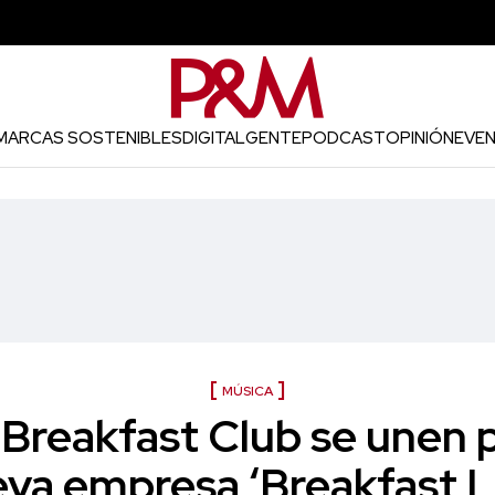
MARCAS SOSTENIBLES
DIGITAL
GENTE
PODCAST
OPINIÓN
EVE
MÚSICA
Breakfast Club se unen p
va empresa ‘Breakfast L