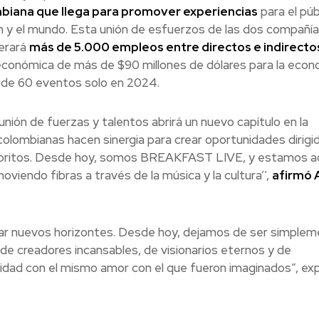
biana que llega para promover experiencias
para el púb
gión y el mundo. Esta unión de esfuerzos de las dos compañí
nerará
más de 5.000 empleos entre directos e indirecto
económica de más de $90 millones de dólares para la econ
a de 60 eventos solo en 2024.
nión de fuerzas y talentos abrirá un nuevo capítulo en la
olombianas hacen sinergia para crear oportunidades dirigi
favoritos. Desde hoy, somos BREAKFAST LIVE, y estamos a
oviendo fibras a través de la música y la cultura’’,
afirmó 
zar nuevos horizontes. Desde hoy, dejamos de ser simple
de creadores incansables, de visionarios eternos y de
idad con el mismo amor con el que fueron imaginados”, exp