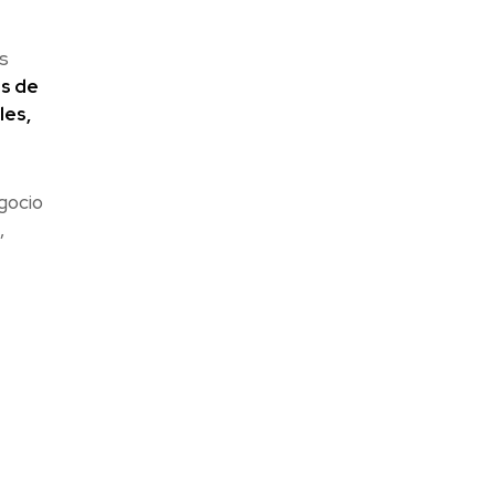
s
os de
les,
gocio
,