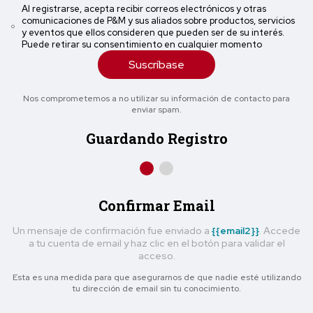
Al registrarse, acepta recibir correos electrónicos y otras
comunicaciones de P&M y sus aliados sobre productos, servicios
y eventos que ellos consideren que pueden ser de su interés.
Puede retirar su consentimiento en cualquier momento
Suscríbase
Nos comprometemos a no utilizar su información de contacto para
enviar spam.
Guardando Registro
Confirmar Email
Un mensaje de confirmación fue enviado a
{{email2}}
. Accede
a tu cuenta de email y haz clic en el botón para validar el
acceso.
Esta es una medida para que asegurarnos de que nadie esté utilizando
tu dirección de email sin tu conocimiento.