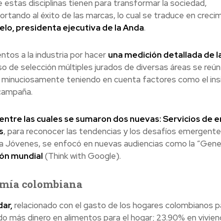
e estas disciplinas tienen para transformar la sociedad,
rtando al éxito de las marcas, lo cual se traduce en creci
elo, presidenta ejecutiva de la Anda
.
ntos a la industria por hacer
una medición detallada de l
so de selección múltiples jurados de diversas áreas se reú
jo minuciosamente teniendo en cuenta factores como el ins
 campaña.
entre las cuales se sumaron dos nuevas: Servicios de 
s
, para reconocer las tendencias y los desafíos emergente
ng a Jóvenes, se enfocó en nuevas audiencias como la “Gene
ión mundial
(Think with Google).
nomía colombiana
ar,
relacionado con el gasto de los hogares colombianos par
o más dinero en alimentos para el hogar; 23.90% en viviend