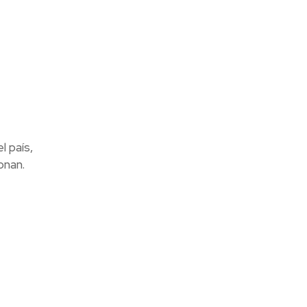
l país,
onan.