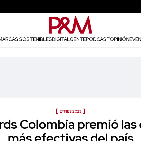
MARCAS SOSTENIBLES
DIGITAL
GENTE
PODCAST
OPINIÓN
EVE
EFFIES 2023
rds Colombia premió la
más efectivas del país