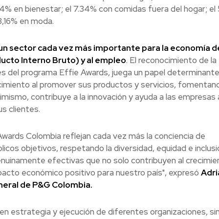
4% en bienestar; el 7.34% con comidas fuera del hogar; el
3,16% en moda.
 un sector cada vez más importante para la economía de
cto Interno Bruto) y al empleo
. El reconocimiento de la
és del programa Effie Awards, juega un papel determinante
ecimiento al promover sus productos y servicios, fomentand
mismo, contribuye a la innovación y ayuda a las empresas 
s clientes.
wards Colombia reflejan cada vez más la conciencia de
icos objetivos, respetando la diversidad, equidad e inclusi
enuinamente efectivas que no solo contribuyen al crecimie
pacto económico positivo para nuestro país", expresó
Adri
eneral de P&G Colombia.
 en estrategia y ejecución de diferentes organizaciones, si