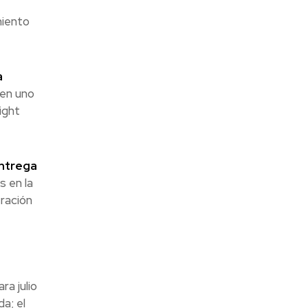
miento
a
nen uno
ight
entrega
s en la
ración
a julio
a; el