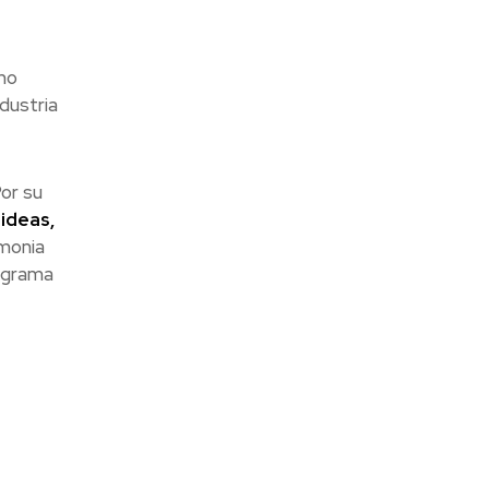
mo
dustria
Por su
ideas,
emonia
rograma