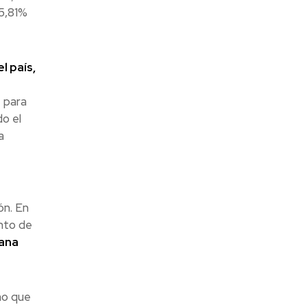
 5,81%
l país,
 para
o el
a
ón. En
nto de
ana
no que