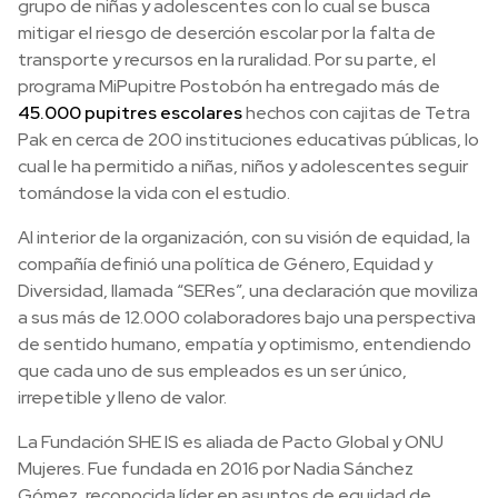
grupo de niñas y adolescentes con lo cual se busca
mitigar el riesgo de deserción escolar por la falta de
transporte y recursos en la ruralidad. Por su parte, el
programa MiPupitre Postobón ha entregado más de
45.000 pupitres escolares
hechos con cajitas de Tetra
Pak en cerca de 200 instituciones educativas públicas, lo
cual le ha permitido a niñas, niños y adolescentes seguir
tomándose la vida con el estudio.
Al interior de la organización, con su visión de equidad, la
compañía definió una política de Género, Equidad y
Diversidad, llamada “SERes”, una declaración que moviliza
a sus más de 12.000 colaboradores bajo una perspectiva
de sentido humano, empatía y optimismo, entendiendo
que cada uno de sus empleados es un ser único,
irrepetible y lleno de valor.
La Fundación SHE IS es aliada de Pacto Global y ONU
Mujeres. Fue fundada en 2016 por Nadia Sánchez
Gómez, reconocida líder en asuntos de equidad de