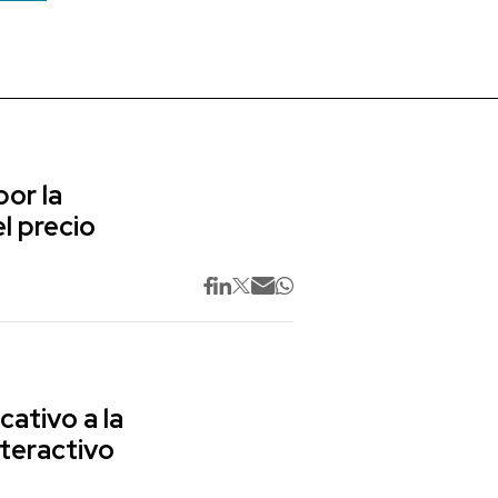
or la
l precio
cativo a la
nteractivo