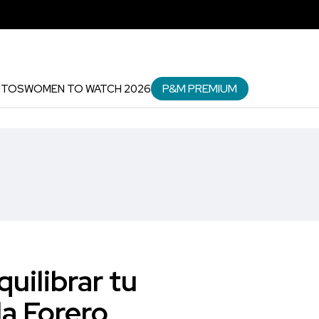
P&M PREMIUM
NTOS
WOMEN TO WATCH 2026
uilibrar tu
la Forero