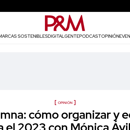
MARCAS SOSTENIBLES
DIGITAL
GENTE
PODCAST
OPINIÓN
EVE
OPINIÓN
mna: cómo organizar y eq
a el 2023 con Mónica Ávi