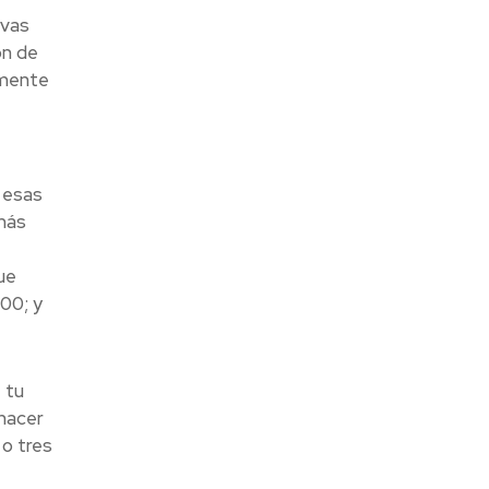
evas
ón de
lmente
 esas
 más
ue
100; y
 tu
 hacer
 o tres