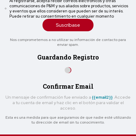
Al registrarse, acepta recibir correos electrónicos y otras
comunicaciones de P&M y sus aliados sobre productos, servicios
y eventos que ellos consideren que pueden ser de su interés.
Puede retirar su consentimiento en cualquier momento
Suscríbase
Nos comprometemos a no utilizar su información de contacto para
enviar spam.
Guardando Registro
Confirmar Email
Un mensaje de confirmación fue enviado a
{{email2}}
. Accede
a tu cuenta de email y haz clic en el botón para validar el
acceso.
Esta es una medida para que asegurarnos de que nadie esté utilizando
tu dirección de email sin tu conocimiento.