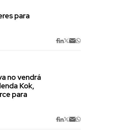
res para
va no vendrá
lenda Kok,
rce para