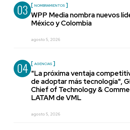
03
NOMBRAMIENTOS
WPP Media nombra nuevos líde
México y Colombia
agosto 5, 2026
04
AGENCIAS
"La próxima ventaja competiti
de adoptar más tecnología", G
Chief of Technology & Comme
LATAM de VML
agosto 5, 2026