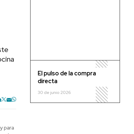
ste
ocina
El pulso de la compra
directa
30 de junio 2026
ey para