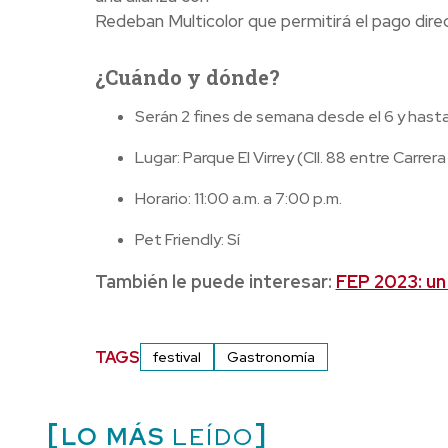
Redeban Multicolor que permitirá el pago direc
¿Cuándo y dónde?
Serán 2 fines de semana desde el 6 y hasta
Lugar: Parque El Virrey (Cll. 88 entre Carrer
Horario: 11:00 a.m. a 7:00 p.m.
Pet Friendly: Sí
También le puede interesar:
FEP 2023: un 
TAGS
festival
Gastronomía
LO MÁS
LEÍDO