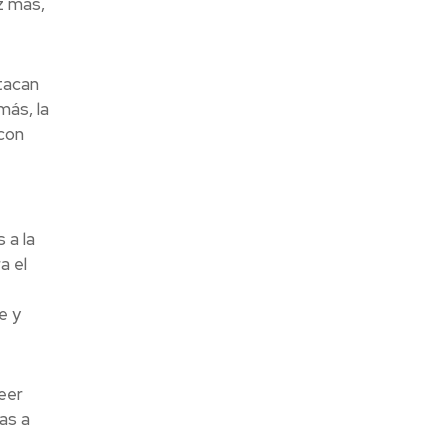
z más,
tacan
más, la
con
 a la
a el
e y
eer
as a