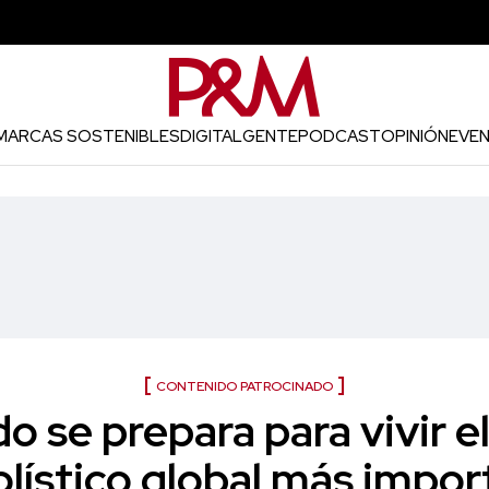
MARCAS SOSTENIBLES
DIGITAL
GENTE
PODCAST
OPINIÓN
EVE
CONTENIDO PATROCINADO
o se prepara para vivir e
olístico global más impor