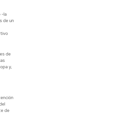
 -la
s de un
tivo
res de
las
opa y,
tención
del
te de