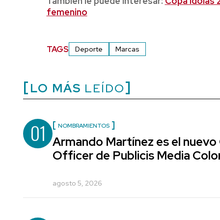
También le puede interesar:
Copa Ídolas 2
femenino
TAGS
Deporte
Marcas
LO MÁS
LEÍDO
01
NOMBRAMIENTOS
Armando Martínez es el nuevo
Officer de Publicis Media Col
agosto 5, 2026