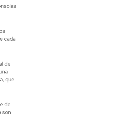
onsolas
los
de cada
al de
 una
a, que
te de
) son