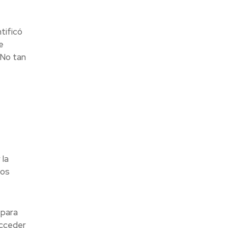
tificó
e
 No tan
 la
los
 para
acceder