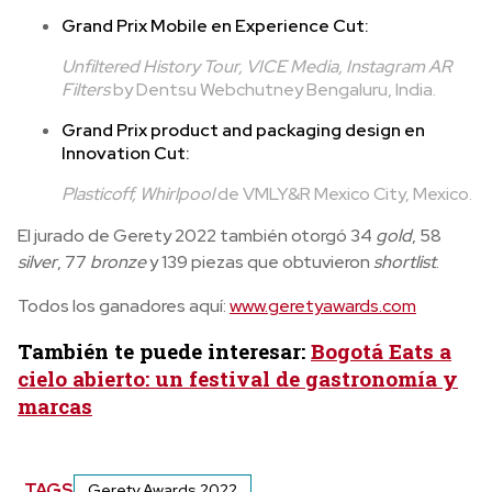
Grand Prix Mobile en Experience Cut:
Unfiltered History Tour, VICE Media, Instagram AR
Filters
by Dentsu Webchutney Bengaluru, India.
Grand Prix product and packaging design en
Innovation Cut:
Plasticoff, Whirlpool
de VMLY&R Mexico City, Mexico.
El jurado de Gerety 2022 también otorgó 34
gold
, 58
silver
, 77
bronze
y 139 piezas que obtuvieron
shortlist
.
Todos los ganadores aquí:
www.geretyawards.com
También te puede interesar:
Bogotá Eats a
cielo abierto: un festival de gastronomía y
marcas
TAGS
Gerety Awards 2022