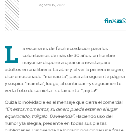
agosto 15, 2022
L
a escena es de fácil recordación para los
colombianos de más de 30 años: un hombre
mayor se dispone a ojear una revista para
adultos en una librería. La abre y, al ver la primera imagen,
dice emocionado: “mamacita”, pasa a la siguiente página
y suspira: “mamita”, luego, al continuar –y seguramente
ver la foto de su nieta– se lamenta: “¡mijita!”
Quizá lo inolvidable es el mensaje que cierra el comercial:
“En estos momentos, su dinero puede estar en el lugar
equivocado, tráigalo. Davivienda”
. Haciendo uso del
humor y la alegría, presente en todas sus piezas
publicitarias, Davivienda ha logrado posicionar una frase,