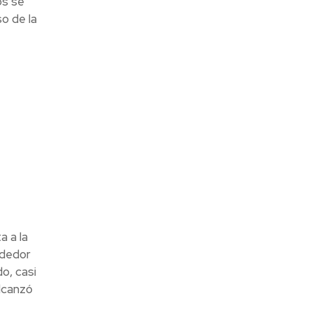
os se
so de la
a a la
ededor
o, casi
lcanzó