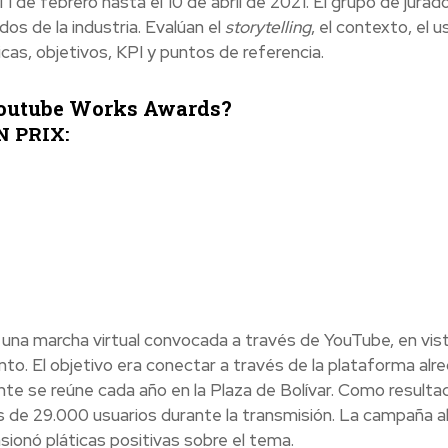
1 de febrero hasta el 10 de abril de 2021. El grupo de jurad
 de la industria. Evalúan el
storytelling
, el contexto, el u
icas, objetivos, KPI y puntos de referencia.
Youtube Works Awards?
N PRIX:
una marcha virtual convocada a través de YouTube, en vist
o. El objetivo era conectar a través de la plataforma alr
e se reúne cada año en la Plaza de Bolívar. Como resultad
 de 29.000 usuarios durante la transmisión. La campaña a
ionó pláticas positivas sobre el tema.