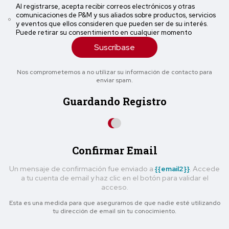
Al registrarse, acepta recibir correos electrónicos y otras
comunicaciones de P&M y sus aliados sobre productos, servicios
y eventos que ellos consideren que pueden ser de su interés.
Puede retirar su consentimiento en cualquier momento
Suscríbase
Nos comprometemos a no utilizar su información de contacto para
enviar spam.
Guardando Registro
Confirmar Email
Un mensaje de confirmación fue enviado a
{{email2}}
. Accede
a tu cuenta de email y haz clic en el botón para validar el
acceso.
Esta es una medida para que asegurarnos de que nadie esté utilizando
tu dirección de email sin tu conocimiento.