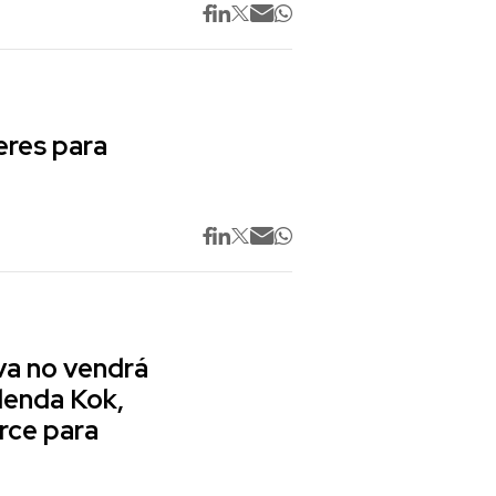
res para
va no vendrá
lenda Kok,
rce para