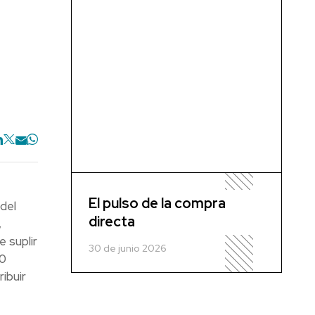
El pulso de la compra
del
directa
,
e suplir
30 de junio 2026
30
ibuir