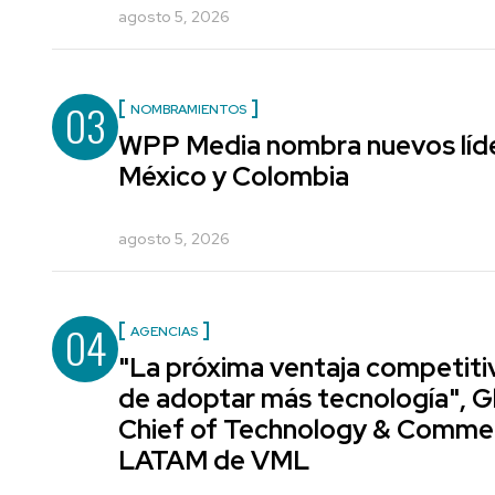
agosto 5, 2026
03
NOMBRAMIENTOS
WPP Media nombra nuevos líde
México y Colombia
agosto 5, 2026
04
AGENCIAS
"La próxima ventaja competiti
de adoptar más tecnología", G
Chief of Technology & Comme
LATAM de VML