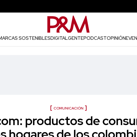
MARCAS SOSTENIBLES
DIGITAL
GENTE
PODCAST
OPINIÓN
EVE
COMUNICACIÓN
com: productos de cons
os hogares de los colomb