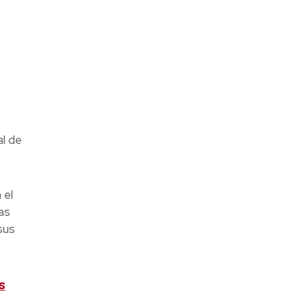
al de
 el
as
sus
s