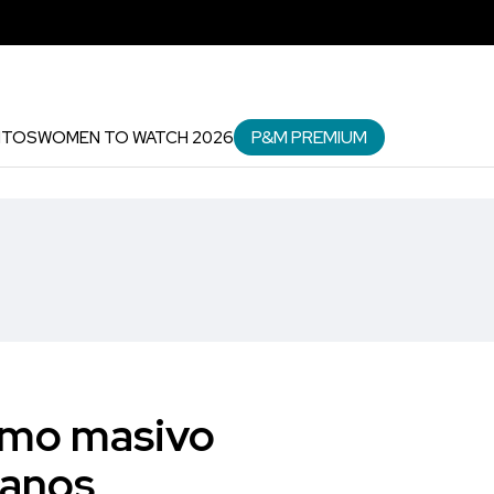
P&M PREMIUM
NTOS
WOMEN TO WATCH 2026
umo masivo
ianos