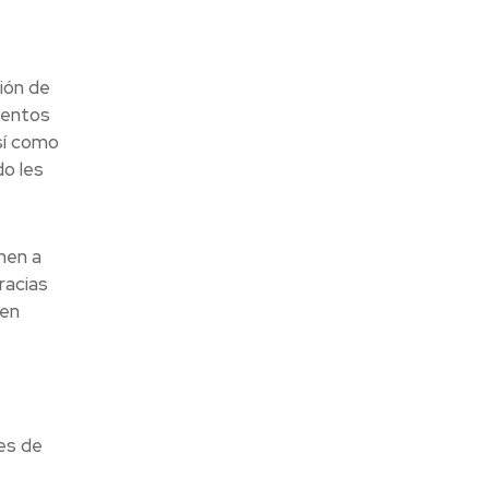
ión de
uentos
sí como
o les
nen a
racias
 en
nes de