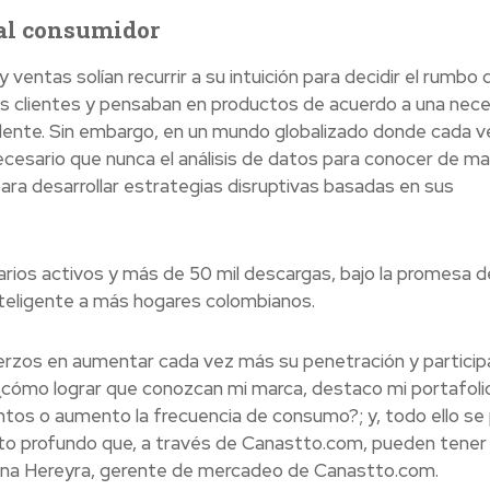
 al consumidor
entas solían recurrir a su intuición para decidir el rumbo 
sus clientes y pensaban en productos de acuerdo a una nec
dente. Sin embargo, en un mundo globalizado donde cada v
esario que nunca el análisis de datos para conocer de m
ra desarrollar estrategias disruptivas basadas en sus
rios activos y más de 50 mil descargas, bajo la promesa d
nteligente a más hogares colombianos.
rzos en aumentar cada vez más su penetración y particip
 ¿cómo lograr que conozcan mi marca, destaco mi portafoli
entos o aumento la frecuencia de consumo?; y, todo ello s
to profundo que, a través de Canastto.com, pueden tener 
iana Hereyra, gerente de mercadeo de Canastto.com.