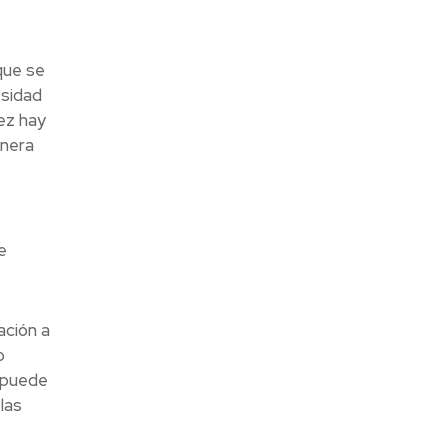
que se
esidad
ez hay
anera
e
ación a
o
e puede
las