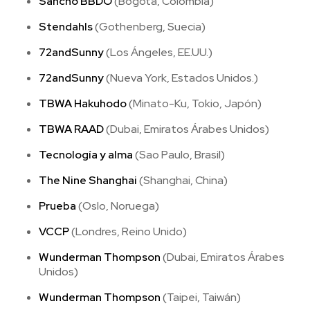
Sancho BBDO
(Bogotá, Colombia)
Stendahls
(Gothenberg, Suecia)
72andSunny
(Los Ángeles, EE.UU.)
72andSunny
(Nueva York, Estados Unidos.)
TBWA Hakuhodo
(Minato-Ku, Tokio, Japón)
TBWA RAAD
(Dubai, Emiratos Árabes Unidos)
Tecnología y alma
(Sao Paulo, Brasil)
The Nine Shanghai
(Shanghai, China)
Prueba
(Oslo, Noruega)
VCCP
(Londres, Reino Unido)
Wunderman Thompson
(Dubai, Emiratos Árabes
Unidos)
Wunderman Thompson
(Taipei, Taiwán)