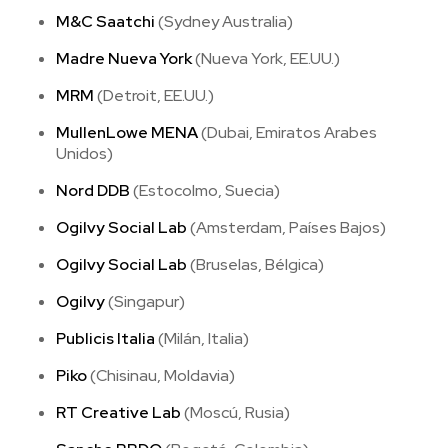
M&C Saatchi
(Sydney Australia)
Madre Nueva York
(Nueva York, EE.UU.)
MRM
(Detroit, EE.UU.)
MullenLowe MENA
(Dubai, Emiratos Arabes
Unidos)
Nord DDB
(Estocolmo, Suecia)
Ogilvy Social Lab
(Amsterdam, Países Bajos)
Ogilvy Social Lab
(Bruselas, Bélgica)
Ogilvy
(Singapur)
Publicis Italia
(Milán, Italia)
Piko
(Chisinau, Moldavia)
RT Creative Lab
(Moscú, Rusia)