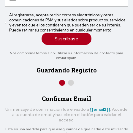
Al registrarse, acepta recibir correos electrónicos y otras
comunicaciones de P&M y sus aliados sobre productos, servicios
y eventos que ellos consideren que pueden ser de su interés.
Puede retirar su consentimiento en cualquier momento
Suscríbase
Nos comprometemos a no utilizar su información de contacto para
enviar spam.
Guardando Registro
Confirmar Email
Un mensaje de confirmación fue enviado a
{{email2}}
. Accede
a tu cuenta de email y haz clic en el botón para validar el
acceso.
Esta es una medida para que asegurarnos de que nadie esté utilizando