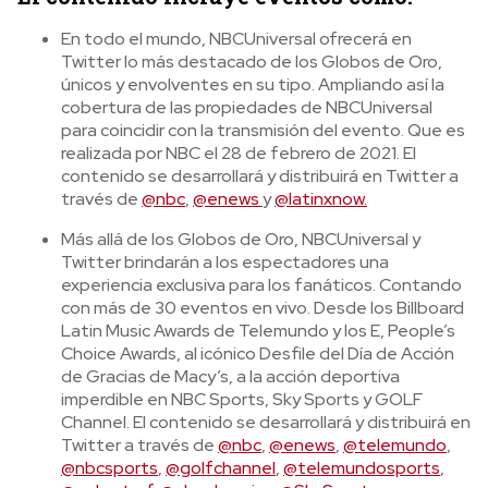
En todo el mundo, NBCUniversal ofrecerá en
Twitter lo más destacado de los Globos de Oro,
únicos y envolventes en su tipo. Ampliando así la
cobertura de las propiedades de NBCUniversal
para coincidir con la transmisión del evento. Que es
realizada por NBC el 28 de febrero de 2021. El
contenido se desarrollará y distribuirá en Twitter a
través de
@nbc
,
@enews
y
@latinxnow.
Más allá de los Globos de Oro, NBCUniversal y
Twitter brindarán a los espectadores una
experiencia exclusiva para los fanáticos. Contando
con más de 30 eventos en vivo. Desde los Billboard
Latin Music Awards de Telemundo y los E, People’s
Choice Awards, al icónico Desfile del Día de Acción
de Gracias de Macy’s, a la acción deportiva
imperdible en NBC Sports, Sky Sports y GOLF
Channel. El contenido se desarrollará y distribuirá en
Twitter a través de
@nbc
,
@enews
,
@telemundo
,
@nbcsports
,
@golfchannel
,
@telemundosports
,