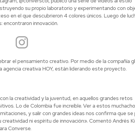
agram, @converscol, publicó una serie de videos al estilo
onstruyendo su propio laboratorio y experimentando con ob
eso en el que descubrieron 4 colores únicos. Luego de luc
: encontraron innovación.
ebrar el pensamiento creativo. Por medio de la compañía g
 la agencia creativa HOY, están liderando este proyecto.
 la creatividad y la juventud, en aquellos grandes retos
itivos. Lo de Colombia fue increíble. Ver a estos muchach
mitaciones, y salir con grandes ideas nos confirma que se
 creatividad ni espíritu de innovación». Comentó Andrés Ki
ara Converse.