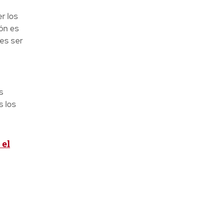
r los
ón es
es ser
s
s los
 el