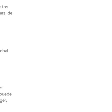
jetos
has, de
lobal
os
 puede
ger,