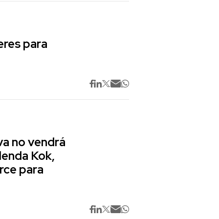
res para
va no vendrá
lenda Kok,
rce para