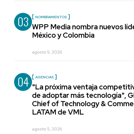
03
NOMBRAMIENTOS
WPP Media nombra nuevos líde
México y Colombia
agosto 5, 2026
04
AGENCIAS
"La próxima ventaja competiti
de adoptar más tecnología", G
Chief of Technology & Comme
LATAM de VML
agosto 5, 2026