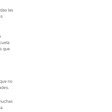
das las
es
n
cuela
os que
 que no
ades.
 muchas
 a