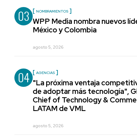
03
NOMBRAMIENTOS
WPP Media nombra nuevos líde
México y Colombia
agosto 5, 2026
04
AGENCIAS
"La próxima ventaja competiti
de adoptar más tecnología", G
Chief of Technology & Comme
LATAM de VML
agosto 5, 2026