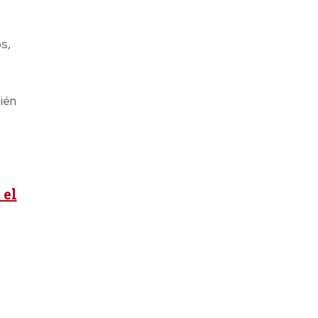
s,
ién
 el