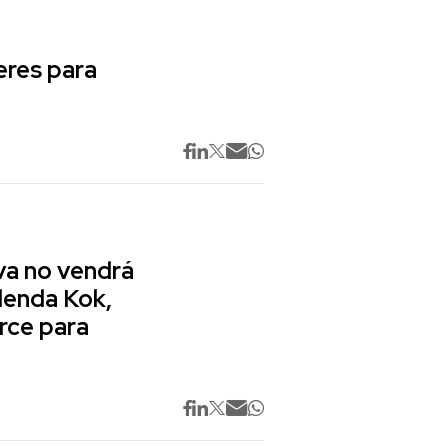
res para
va no vendrá
lenda Kok,
rce para