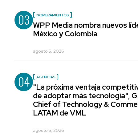
03
NOMBRAMIENTOS
WPP Media nombra nuevos líde
México y Colombia
agosto 5, 2026
04
AGENCIAS
"La próxima ventaja competiti
de adoptar más tecnología", G
Chief of Technology & Comme
LATAM de VML
agosto 5, 2026