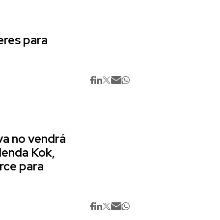
res para
va no vendrá
lenda Kok,
rce para