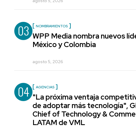
agosto 5, 2026
03
NOMBRAMIENTOS
WPP Media nombra nuevos líde
México y Colombia
agosto 5, 2026
04
AGENCIAS
"La próxima ventaja competiti
de adoptar más tecnología", G
Chief of Technology & Comme
LATAM de VML