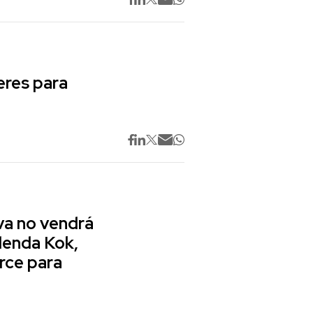
res para
va no vendrá
lenda Kok,
rce para