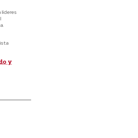
 líderes
l
a.
ista
do y