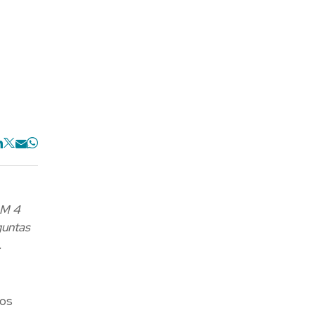
&M 4
guntas
.
los