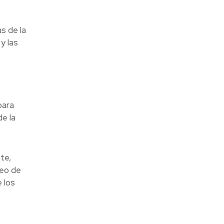
s de la
y las
para
e la
te,
deo de
 los