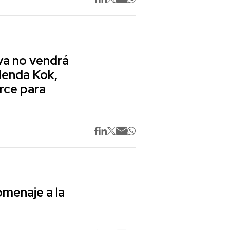
va no vendrá
lenda Kok,
rce para
omenaje a la