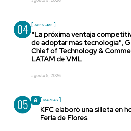
agosto 5, 2026
04
AGENCIAS
"La próxima ventaja competiti
de adoptar más tecnología", G
Chief of Technology & Comme
LATAM de VML
agosto 5, 2026
05
MARCAS
KFC elaboró una silleta en h
Feria de Flores