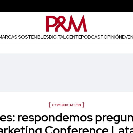
MARCAS SOSTENIBLES
DIGITAL
GENTE
PODCAST
OPINIÓN
EVE
COMUNICACIÓN
ves: respondemos pregun
rketing Conference La