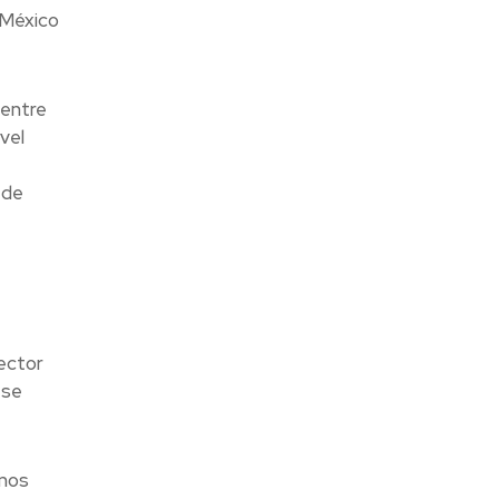
 México
 entre
vel
 de
ector
 se
amos