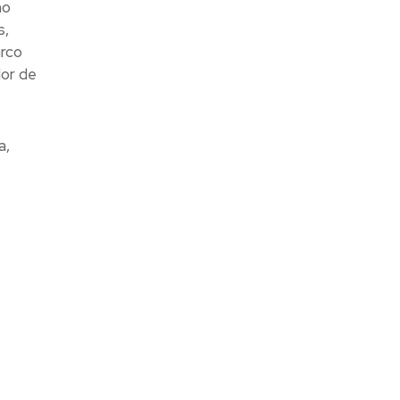
mo
s,
arco
dor de
a,