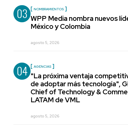
03
NOMBRAMIENTOS
WPP Media nombra nuevos líde
México y Colombia
agosto 5, 2026
04
AGENCIAS
"La próxima ventaja competiti
de adoptar más tecnología", G
Chief of Technology & Comme
LATAM de VML
agosto 5, 2026