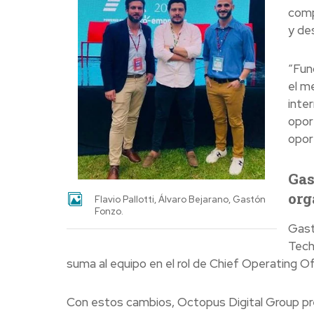
comp
y des
“Fun
el m
inter
opor
opor
Gas
org
Flavio Pallotti, Álvaro Bejarano, Gastón
Fonzo.
Gast
Tech
suma al equipo en el rol de Chief Operating O
Con estos cambios, Octopus Digital Group pr