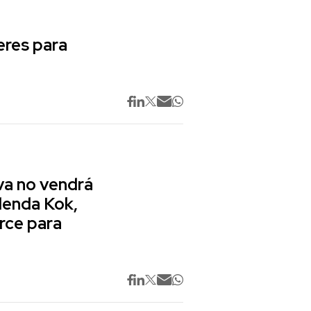
res para
va no vendrá
lenda Kok,
rce para