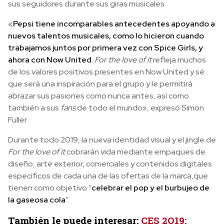
sus seguidores durante sus giras musicales.
«
Pepsi tiene incomparables antecedentes apoyando a
nuevos talentos musicales, como lo hicieron cuando
trabajamos juntos por primera vez con Spice Girls, y
ahora con Now United
.
For the love of it
refleja muchos
de los valores positivos presentes en Now United y sé
que será una inspiración para el grupo y le permitirá
abrazar sus pasiones como nunca antes, así como
también a sus
fans
de todo el mundo», expresó Simon
Fuller.
Durante todo 2019, la nueva identidad visual y el jingle de
For the love of it
cobrarán vida mediante empaques de
diseño, arte exterior, comerciales y contenidos digitales
específicos de cada una de las ofertas de la marca,que
tienen como objetivo “
celebrar el pop y el burbujeo de
la gaseosa cola
”.
También le puede interesar:
CES 2O19: