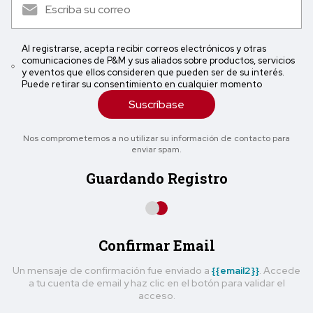
Al registrarse, acepta recibir correos electrónicos y otras
comunicaciones de P&M y sus aliados sobre productos, servicios
y eventos que ellos consideren que pueden ser de su interés.
Puede retirar su consentimiento en cualquier momento
Suscríbase
Nos comprometemos a no utilizar su información de contacto para
enviar spam.
Guardando Registro
Confirmar Email
Un mensaje de confirmación fue enviado a
{{email2}}
. Accede
a tu cuenta de email y haz clic en el botón para validar el
acceso.