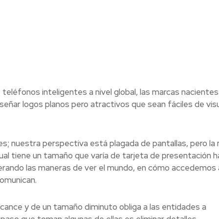
e teléfonos inteligentes a nivel global, las marcas nacientes
eñar logos planos pero atractivos que sean fáciles de visu
es; nuestra perspectiva está plagada de pantallas, pero la
ual tiene un tamaño que varía de tarjeta de presentación 
erando las maneras de ver el mundo, en cómo accedemos 
comunican.
lcance y de un tamaño diminuto obliga a las entidades a
paso que toman algunas de ellas es eliminar detalles