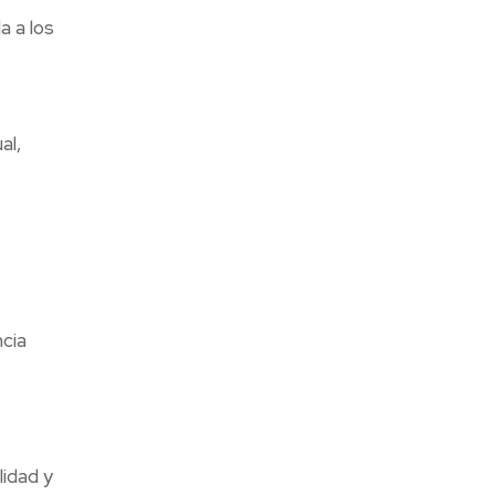
a a los
s
al,
ncia
idad y