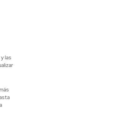
 y las
alizar
 más
hasta
a