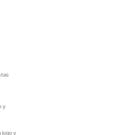
stas
o y
 logo y