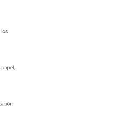
 los
 papel,
tación