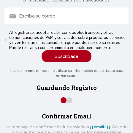
en mercadeo, publicidad y comunicaciones.
Al registrarse, acepta recibir correos electrónicos y otras
comunicaciones de P&M y sus aliados sobre productos, servicios
y eventos que ellos consideren que pueden ser de su interés.
Puede retirar su consentimiento en cualquier momento
Suscríbase
Nos comprometemos a no utilizar su información de contacto para
enviar spam.
Guardando Registro
Confirmar Email
Un mensaje de confirmación fue enviado a
{{email2}}
. Accede
a tu cuenta de email y haz clic en el botón para validar el