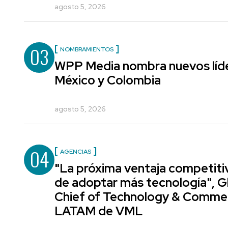
agosto 5, 2026
03
NOMBRAMIENTOS
WPP Media nombra nuevos líde
México y Colombia
agosto 5, 2026
04
AGENCIAS
"La próxima ventaja competiti
de adoptar más tecnología", G
Chief of Technology & Comme
LATAM de VML