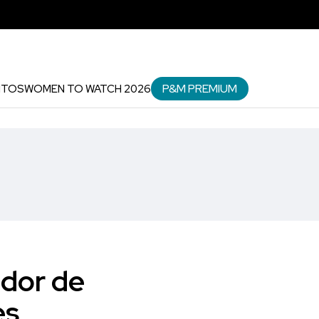
P&M PREMIUM
NTOS
WOMEN TO WATCH 2026
dor de
es