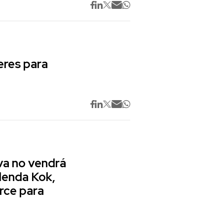
res para
va no vendrá
lenda Kok,
rce para