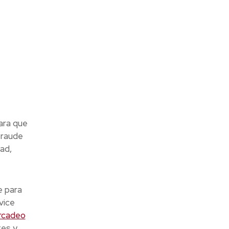
ara que
 fraude
dad,
e para
vice
rcadeo
tes y