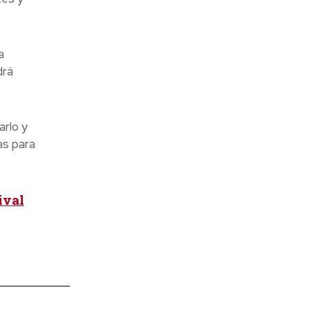
a
drá
arlo y
as para
ival