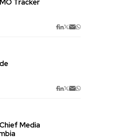
 CMO Tracker
 de
 Chief Media
ombia