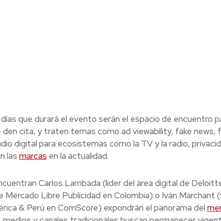
días que durará el evento serán el espacio de encuentro p
 se den cita, y traten temas como ad viewability, fake news,
udio digital para ecosistemas como la TV y la radio, privaci
an las
marcas
en la actualidad.
cuentran Carlos Lambada (líder del área digital de Deloitt
de Mercado Libre Publicidad en Colombia) o Iván Marchant (
mérica & Perú en ComScore) expondrán el panorama del
me
los medios y canales tradicionales buscan permanecer vigen