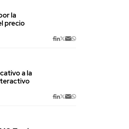
or la
l precio
cativo a la
nteractivo