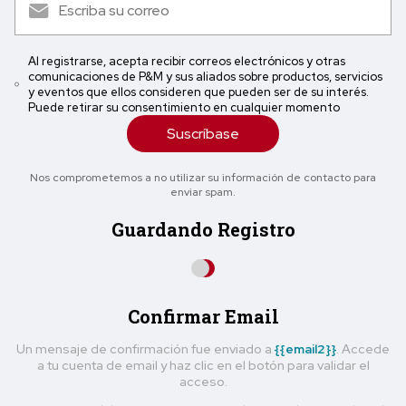
Al registrarse, acepta recibir correos electrónicos y otras
comunicaciones de P&M y sus aliados sobre productos, servicios
y eventos que ellos consideren que pueden ser de su interés.
Puede retirar su consentimiento en cualquier momento
Suscríbase
Nos comprometemos a no utilizar su información de contacto para
enviar spam.
Guardando Registro
Confirmar Email
Un mensaje de confirmación fue enviado a
{{email2}}
. Accede
a tu cuenta de email y haz clic en el botón para validar el
acceso.