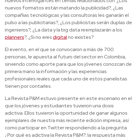
nuevos interrogantes en temas relacionados con: ¿Los
nuevos formatos están matando la publicidad?, ¿Las
compañías tecnológicas y las consultoras les ganarán el
pulso a las publicitarias?, ¿Los publicistas serán duplas de
ingenieros?, ¿La data y la big data reemplazarán a los
planners
?, ¿Si no eres
digital
no existes?
El evento, en el que se convocaron a más de 700
personas, le apuesta al futuro del sector en Colombia,
sirviendo como aporte para que los jóvenes conozcan de
primera mano la información y las experiencias
profesionales reales que cada uno de estos panelistas
tienen por contarles.
La Revista P&M estuvo presente en este escenario en el
que los jóvenes y estudiantes tuvieron una dosis
adictiva. Ellos tuvieron la oportunidad de ganar algunos
ejemplares de nuestra más reciente edición impresa, así
como participar en Twitter respondiendo a la pregunta
¿Por qué es adictiva la Revista P&M?, la respuesta más