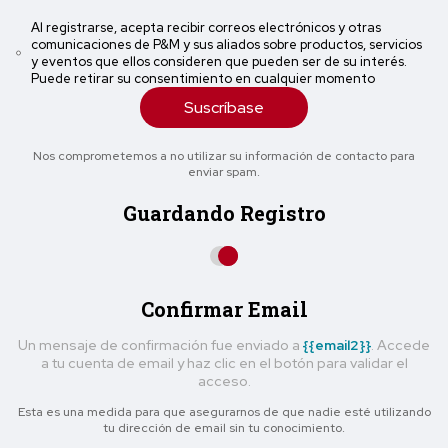
Al registrarse, acepta recibir correos electrónicos y otras
comunicaciones de P&M y sus aliados sobre productos, servicios
y eventos que ellos consideren que pueden ser de su interés.
Puede retirar su consentimiento en cualquier momento
Suscríbase
Nos comprometemos a no utilizar su información de contacto para
enviar spam.
Guardando Registro
Confirmar Email
Un mensaje de confirmación fue enviado a
{{email2}}
. Accede
a tu cuenta de email y haz clic en el botón para validar el
acceso.
Esta es una medida para que asegurarnos de que nadie esté utilizando
tu dirección de email sin tu conocimiento.