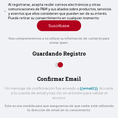
Al registrarse, acepta recibir correos electrónicos y otras
comunicaciones de P&M y sus aliados sobre productos, servicios
y eventos que ellos consideren que pueden ser de su interés.
Puede retirar su consentimiento en cualquier momento
Suscríbase
Nos comprometemos a no utilizar su información de contacto para
enviar spam.
Guardando Registro
Confirmar Email
Un mensaje de confirmación fue enviado a
{{email2}}
. Accede
a tu cuenta de email y haz clic en el botón para validar el
acceso.
Esta es una medida para que asegurarnos de que nadie esté utilizando
tu dirección de email sin tu conocimiento.