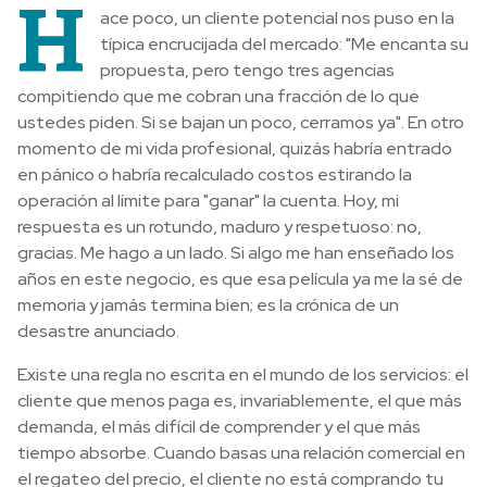
H
ace poco, un cliente potencial nos puso en la
típica encrucijada del mercado: "Me encanta su
propuesta, pero tengo tres agencias
compitiendo que me cobran una fracción de lo que
ustedes piden. Si se bajan un poco, cerramos ya". En otro
momento de mi vida profesional, quizás habría entrado
en pánico o habría recalculado costos estirando la
operación al límite para "ganar" la cuenta. Hoy, mi
respuesta es un rotundo, maduro y respetuoso: no,
gracias. Me hago a un lado. Si algo me han enseñado los
años en este negocio, es que esa película ya me la sé de
memoria y jamás termina bien; es la crónica de un
desastre anunciado.
Existe una regla no escrita en el mundo de los servicios: el
cliente que menos paga es, invariablemente, el que más
demanda, el más difícil de comprender y el que más
tiempo absorbe. Cuando basas una relación comercial en
el regateo del precio, el cliente no está comprando tu