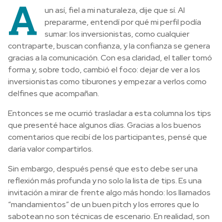
A
un así, fiel a mi naturaleza, dije que sí. Al
prepararme, entendí por qué mi perfil podía
sumar: los inversionistas, como cualquier
contraparte, buscan confianza, y la confianza se genera
gracias a la comunicación. Con esa claridad, el taller tomó
forma y, sobre todo, cambió el foco: dejar de ver a los
inversionistas como tiburones y empezar a verlos como
delfines que acompañan.
Entonces se me ocurrió trasladar a esta columna los tips
que presenté hace algunos días. Gracias a los buenos
comentarios que recibí de los participantes, pensé que
daría valor compartirlos.
Sin embargo, después pensé que esto debe ser una
reflexión más profunda y no solo la lista de tips. Es una
invitación a mirar de frente algo más hondo: los llamados
“mandamientos” de un buen pitch y los errores que lo
sabotean no son técnicas de escenario. En realidad, son