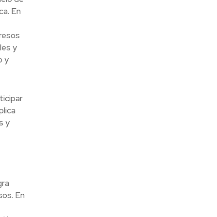
ca. En
resos
les y
o y
ticipar
plica
s y
gra
sos. En