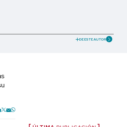
DE ESTE AUTOR
as
su