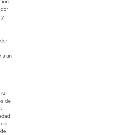
ción
ador
 y
dor
 a un
 su
es de
s
iedad
ruir
 de