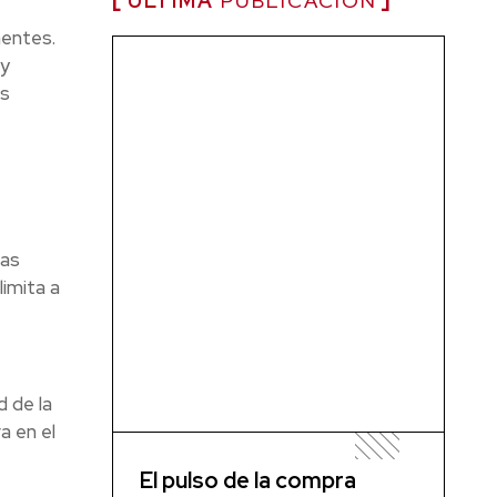
ÚLTIMA
PUBLICACIÓN
nentes.
 y
ás
las
imita a
 de la
a en el
El pulso de la compra