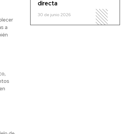
directa
30 de junio 2026
blecer
as a
bién
co,
ntos
den
delo de