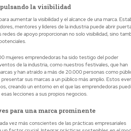
ulsando la visibilidad
ra aumentar la visibilidad y el alcance de una marca. Esta
ores, mentores y líderes de la industria puede abrir puert
 redes de apoyo proporcionan no solo visibilidad, sino tam
potenciales.
00 mujeres emprendedoras ha sido testigo del poder
ventos de la industria, como nuestros festivales, que han
marcas y han atraído a más de 20.000 personas como públi
 presentar sus marcas a un público más amplio. Estos eve
entos, creando un entorno en el que las emprendedoras pue
r esas lecciones a sus propios negocios.
aves para una marca prominente
da vez más conscientes de las prácticas empresariales
n un factor crucial. Integrar prácticas sostenibles en el mo