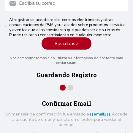
Al registrarse, acepta recibir correos electrónicos y otras
comunicaciones de P&M y sus aliados sobre productos, servicios
y eventos que ellos consideren que pueden ser de su interés.
Puede retirar su consentimiento en cualquier momento
Suscríbase
Nos comprometemos a no utilizar su información de contacto para
enviar spam.
Guardando Registro
Confirmar Email
Un mensaje de confirmación fue enviado a
{{email2}}
. Accede
a tu cuenta de email y haz clic en el botón para validar el
acceso.